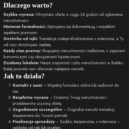
Dlaczego warto?
Szybka wycena:
Otrzymasz ofertę w ciągu 24 godzin od zgłoszenia
nieruchomości.
Minimum formalności:
Zajmujemy się dokumentacją i wszystkimi
aspektami prawnymi.
Gotówka od ręki:
Transakcja zostaje sfinalizowana u notariusza, a Ty
od razu otrzymujesz zapłatę.
Każdy stan prawny:
Skupujemy nieruchomości zadłużone, z zajęciami
komorniczymi czy obciążeniami hipotecznymi.
Działamy lokalnie:
Nasza znajomość rynku nieruchomości w Bielsku-
Białej pozwala nam oferować najlepsze warunki.
Jak to działa?
Kontakt z nami
– Wypełnij formularz online lub zadzwoń do
nas.
Bezpłatna wycena
– Ocenimy Twoją nieruchomość i
przedstawimy uczciwą ofertę.
Uzgodnienie szczegółów
– Dogodne warunki transakcji,
dopasowane do Twoich potrzeb.
Finalizacja sprzedaży
– Szybko, bezpiecznie, u notariusza –
gotówka od ręki lub przelew.