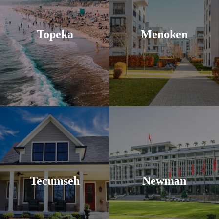
Topeka
Menoken
Tecumseh
Newman